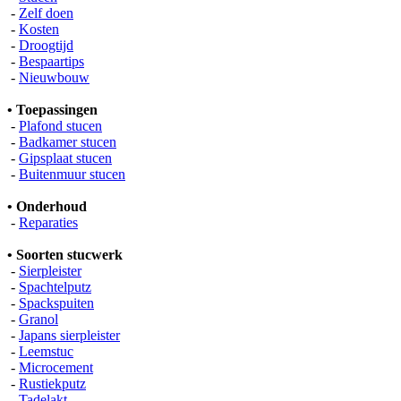
-
Zelf doen
-
Kosten
-
Droogtijd
-
Bespaartips
-
Nieuwbouw
• Toepassingen
-
Plafond stucen
-
Badkamer stucen
-
Gipsplaat stucen
-
Buitenmuur stucen
• Onderhoud
-
Reparaties
• Soorten stucwerk
-
Sierpleister
-
Spachtelputz
-
Spackspuiten
-
Granol
-
Japans sierpleister
-
Leemstuc
-
Microcement
-
Rustiekputz
-
Tadelakt