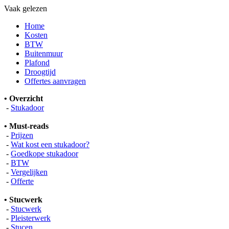
Vaak gelezen
Home
Kosten
BTW
Buitenmuur
Plafond
Droogtijd
Offertes aanvragen
• Overzicht
-
Stukadoor
• Must-reads
-
Prijzen
-
Wat kost een stukadoor?
-
Goedkope stukadoor
-
BTW
-
Vergelijken
-
Offerte
• Stucwerk
-
Stucwerk
-
Pleisterwerk
-
Stucen